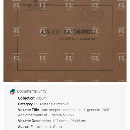
Documental unity
Collection:
Album
Category:
02. Materiale rotabile
Volume Title:
Carri scoperti costruiti dal 1. gennaio 1905.
Aggiornamento al 1. gennaio 1955
Volume Description:
127 carte ; 25x35 cm
Author:
Ferrovie dello Stato