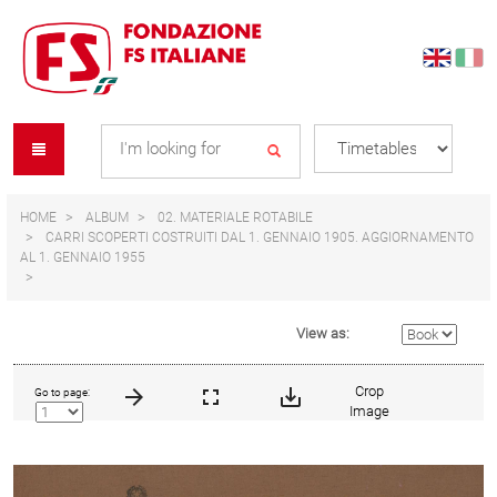
Skip
Skip
to
to
content
navigation
Se
menu
L
HOME
ALBUM
02. MATERIALE ROTABILE
CARRI SCOPERTI COSTRUITI DAL 1. GENNAIO 1905. AGGIORNAMENTO
AL 1. GENNAIO 1955
View as:
Crop
Go to page:
Image