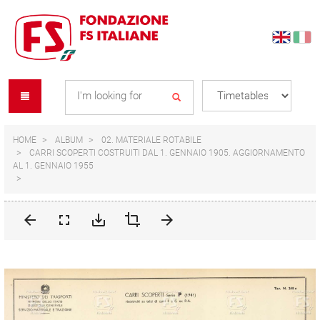
Skip
Skip
to
to
content
navigation
Se
menu
L
HOME
ALBUM
02. MATERIALE ROTABILE
CARRI SCOPERTI COSTRUITI DAL 1. GENNAIO 1905. AGGIORNAMENTO
AL 1. GENNAIO 1955