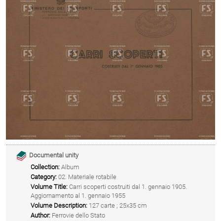
Documental unity
Collection:
Album
Category:
02. Materiale rotabile
Volume Title:
Carri scoperti costruiti dal 1. gennaio 1905.
Aggiornamento al 1. gennaio 1955
Volume Description:
127 carte ; 25x35 cm
Author:
Ferrovie dello Stato