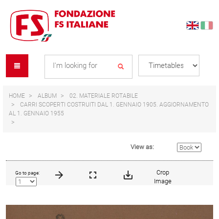
Skip
Skip
to
to
content
navigation
Se
menu
L
HOME
ALBUM
02. MATERIALE ROTABILE
CARRI SCOPERTI COSTRUITI DAL 1. GENNAIO 1905. AGGIORNAMENTO
AL 1. GENNAIO 1955
View as:
Crop
Go to page:
Image