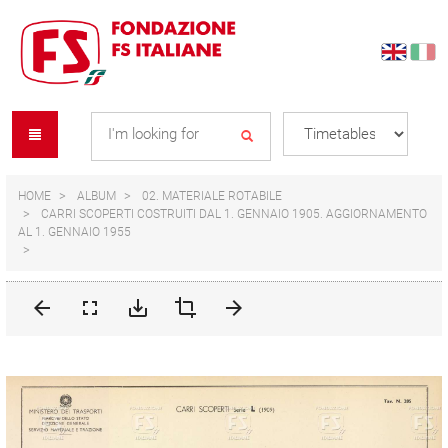
Skip
Skip
to
to
content
navigation
Se
menu
L
HOME
ALBUM
02. MATERIALE ROTABILE
CARRI SCOPERTI COSTRUITI DAL 1. GENNAIO 1905. AGGIORNAMENTO
AL 1. GENNAIO 1955