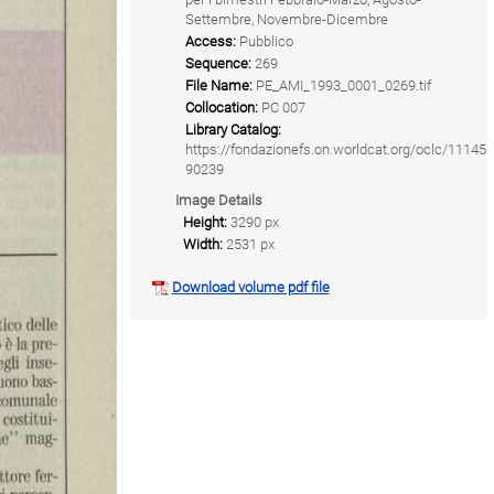
Settembre, Novembre-Dicembre
Access:
Pubblico
Sequence:
269
File Name:
PE_AMI_1993_0001_0269.tif
Collocation:
PC 007
Library Catalog:
https://fondazionefs.on.worldcat.org/oclc/11145
90239
Image Details
Height:
3290 px
Width:
2531 px
Download volume pdf file