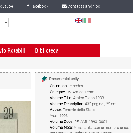
outube
Facebook
Contacts and tips
Select
Language
vio Rotabili
Biblioteca
Documental unity
Collection:
Periodici
Category:
06. Amico Treno
Volume Title:
Amico Treno 1993
Volume Description:
432 pagine ; 29 cm
Author:
Ferrovie dello Stato
Year:
1993
Volume Code:
PE_AMI_1993_0001
Volume Note:
9 mensilità, con un numero unico
per i bimestri Febbraio-Marzo, Agosto-