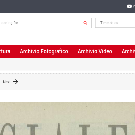
Y
ttura
Archivio Fotografico
Archivio Video
Archi
Next