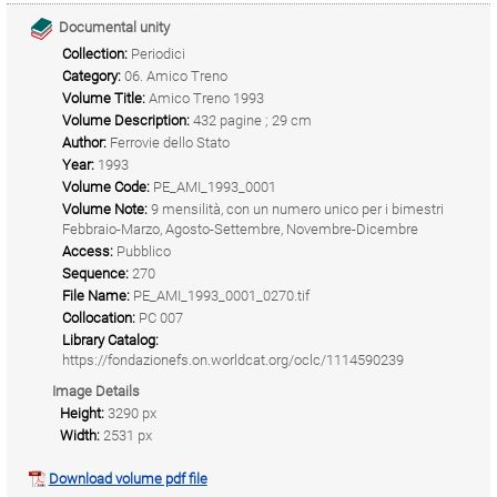
Documental unity
Collection:
Periodici
Category:
06. Amico Treno
Volume Title:
Amico Treno 1993
Volume Description:
432 pagine ; 29 cm
Author:
Ferrovie dello Stato
Year:
1993
Volume Code:
PE_AMI_1993_0001
Volume Note:
9 mensilità, con un numero unico per i bimestri
Febbraio-Marzo, Agosto-Settembre, Novembre-Dicembre
Access:
Pubblico
Sequence:
270
File Name:
PE_AMI_1993_0001_0270.tif
Collocation:
PC 007
Library Catalog:
https://fondazionefs.on.worldcat.org/oclc/1114590239
Image Details
Height:
3290 px
Width:
2531 px
Download volume pdf file