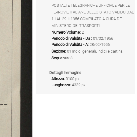
POSTALI E TELEGRAFICHE UFFICIALE PER LE
FERROVIE ITALIANE DELLO STATO VALIDO DAL
1-I AL 29-II-1956 COMPILATO A CURA DEL
MINISTERO DEI TRASPORTI
Numero Volume:
2
Periodo di Validità - Da :
01/02/1956
Periodo di Validità - A:
28/02/1956
Sezione:
01 Indici generali, indici e cartina
Sequenza:
3
Dettagli Immagine
Altezza:
3100 px
Lunghezza:
4332 px