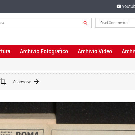
Youtu
ttura
Archivio Fotografico
Archivio Video
Archi
Successivo