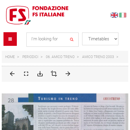
Skip
Skip
to
to
content
navigation
Se
menu
L
HOME
PERIODICI
06. AMICO TRENO
AMICO TRENO 2003