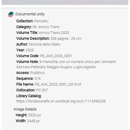
Documental unity
Collection:
Periodici
Category:
06. Amico Treno
Volume Title:
Amico Treno 2003
Volume Description:
336 pagine ; 29 cm
Author:
Ferrovie dello Stato
Year:
2003
Volume Code:
PE_AMI_2003_0001
Volume Note:
9 mensilità, con un numero unico per i bimestri
Gennaio-Febbraio, Maggio-Giugno, Luglio-Agosto
Access:
Pubblico
Sequence:
316
File Name:
PE_AMI_2003_0001_0316.tif
Collocation:
PC 007
Library Catalog:
https://fondazionefs.on.worldcat.org/oclc/1114590239
Image Details
Height:
3320 px
Width:
2448 px