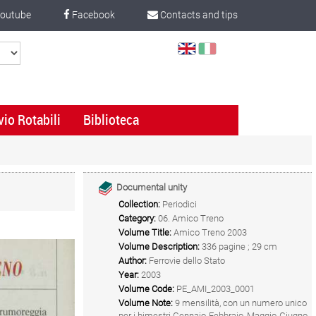
outube
Facebook
Contacts and tips
Select
Language
vio Rotabili
Biblioteca
Documental unity
Collection:
Periodici
Category:
06. Amico Treno
Volume Title:
Amico Treno 2003
Volume Description:
336 pagine ; 29 cm
Author:
Ferrovie dello Stato
Year:
2003
Volume Code:
PE_AMI_2003_0001
Volume Note:
9 mensilità, con un numero unico
per i bimestri Gennaio-Febbraio, Maggio-Giugno,