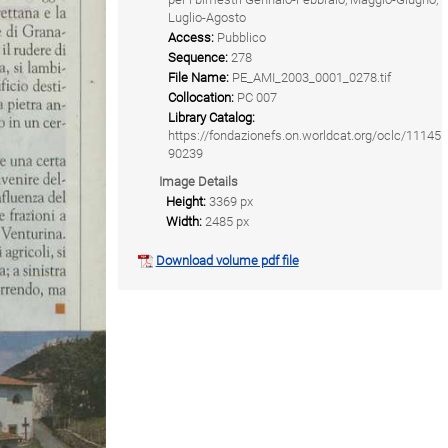
Luglio-Agosto
Access:
Pubblico
Sequence:
278
File Name:
PE_AMI_2003_0001_0278.tif
Collocation:
PC 007
Library Catalog:
https://fondazionefs.on.worldcat.org/oclc/11145
90239
Image Details
Height:
3369 px
Width:
2485 px
Download volume pdf file