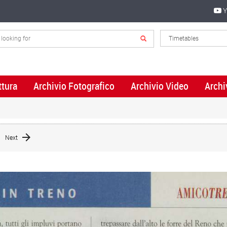
Y
ttura
Archivio Fotografico
Archivio Video
Archi
Next