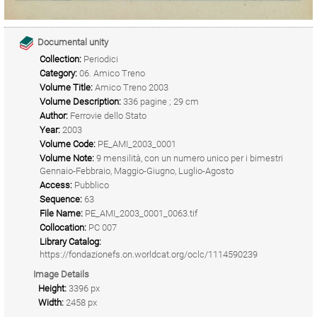
Documental unity
Collection:
Periodici
Category:
06. Amico Treno
Volume Title:
Amico Treno 2003
Volume Description:
336 pagine ; 29 cm
Author:
Ferrovie dello Stato
Year:
2003
Volume Code:
PE_AMI_2003_0001
Volume Note:
9 mensilità, con un numero unico per i bimestri
Gennaio-Febbraio, Maggio-Giugno, Luglio-Agosto
Access:
Pubblico
Sequence:
63
File Name:
PE_AMI_2003_0001_0063.tif
Collocation:
PC 007
Library Catalog:
https://fondazionefs.on.worldcat.org/oclc/1114590239
Image Details
Height:
3396 px
Width:
2458 px