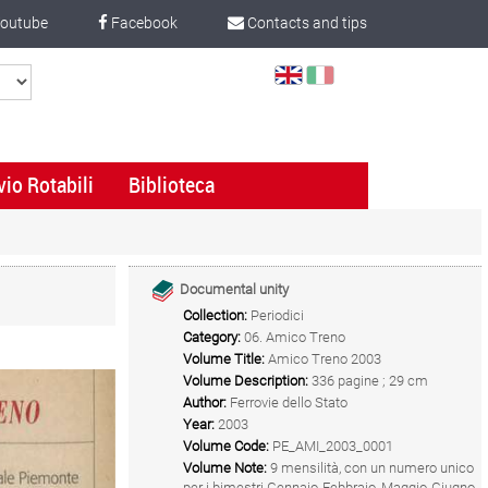
outube
Facebook
Contacts and tips
Select
Language
vio Rotabili
Biblioteca
Documental unity
Collection:
Periodici
Category:
06. Amico Treno
Volume Title:
Amico Treno 2003
Volume Description:
336 pagine ; 29 cm
Author:
Ferrovie dello Stato
Year:
2003
Volume Code:
PE_AMI_2003_0001
Volume Note:
9 mensilità, con un numero unico
per i bimestri Gennaio-Febbraio, Maggio-Giugno,