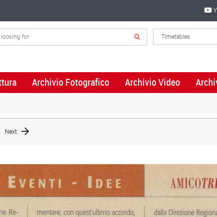
Y
ttura
Archivio Fotografico
Archivio Video
Archi
Next