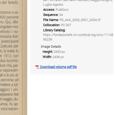
Luglio-Agosto
Access:
Pubblico
Sequence:
34
File Name:
PE_AMI_2003_0001_0034.tif
Collocation:
PC 007
Library Catalog:
https://fondazionefs.on.worldcat.org/oclc/11145
90239
Image Details
Height:
3353 px
Width:
2436 px
Download volume pdf file