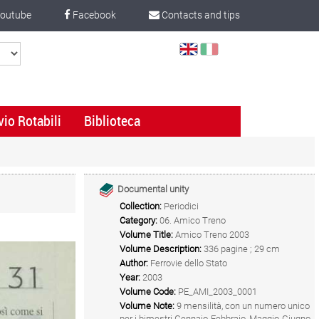
outube
Facebook
Contacts and tips
Select
Language
vio Rotabili
Biblioteca
Documental unity
Collection:
Periodici
Category:
06. Amico Treno
Volume Title:
Amico Treno 2003
Volume Description:
336 pagine ; 29 cm
Author:
Ferrovie dello Stato
Year:
2003
Volume Code:
PE_AMI_2003_0001
Volume Note:
9 mensilità, con un numero unico
per i bimestri Gennaio-Febbraio, Maggio-Giugno,