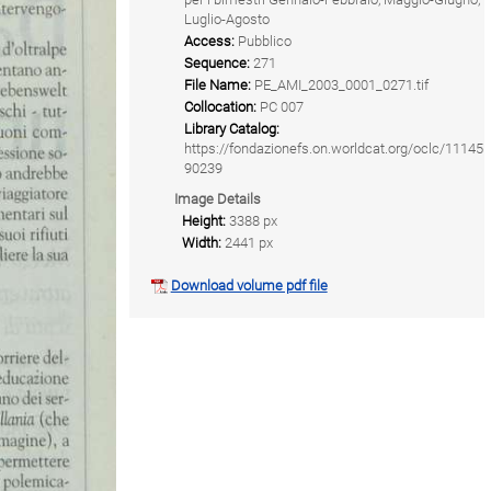
Luglio-Agosto
Access:
Pubblico
Sequence:
271
File Name:
PE_AMI_2003_0001_0271.tif
Collocation:
PC 007
Library Catalog:
https://fondazionefs.on.worldcat.org/oclc/11145
90239
Image Details
Height:
3388 px
Width:
2441 px
Download volume pdf file