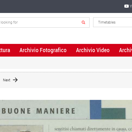
Y
ttura
Archivio Fotografico
Archivio Video
Archi
Next