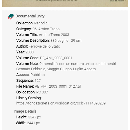
Documental unity
Collection:
Periodici
Category:
06. Amico Treno
Volume Title:
Amico Treno 2003
Volume Description:
336 pagine ; 29 cm
Author:
Ferrovie dello Stato
Year:
2003
Volume Code:
PE_AMI_2003_0001
Volume Note:
9 mensilità, con un numero unico per i bimestri
Gennaio-Febbraio, Maggio-Giugno, Luglio-Agosto
Access:
Pubblico
Sequence:
127
File Name:
PE_AMI_2003_0001_0127.tif
Collocation:
PC 007
Library Catalog:
https://fondazionefs.on.worldcat.org/oclc/1114590239
Image Details
Height:
3347 px
Width:
2441 px