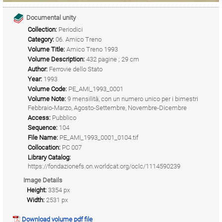
Documental unity
Collection:
Periodici
Category:
06. Amico Treno
Volume Title:
Amico Treno 1993
Volume Description:
432 pagine ; 29 cm
Author:
Ferrovie dello Stato
Year:
1993
Volume Code:
PE_AMI_1993_0001
Volume Note:
9 mensilità, con un numero unico per i bimestri
Febbraio-Marzo, Agosto-Settembre, Novembre-Dicembre
Access:
Pubblico
Sequence:
104
File Name:
PE_AMI_1993_0001_0104.tif
Collocation:
PC 007
Library Catalog:
https://fondazionefs.on.worldcat.org/oclc/1114590239
Image Details
Height:
3354 px
Width:
2531 px
Download volume pdf file