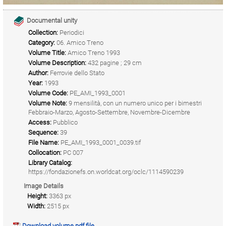
Documental unity
Collection:
Periodici
Category:
06. Amico Treno
Volume Title:
Amico Treno 1993
Volume Description:
432 pagine ; 29 cm
Author:
Ferrovie dello Stato
Year:
1993
Volume Code:
PE_AMI_1993_0001
Volume Note:
9 mensilità, con un numero unico per i bimestri
Febbraio-Marzo, Agosto-Settembre, Novembre-Dicembre
Access:
Pubblico
Sequence:
39
File Name:
PE_AMI_1993_0001_0039.tif
Collocation:
PC 007
Library Catalog:
https://fondazionefs.on.worldcat.org/oclc/1114590239
Image Details
Height:
3363 px
Width:
2515 px
Download volume pdf file