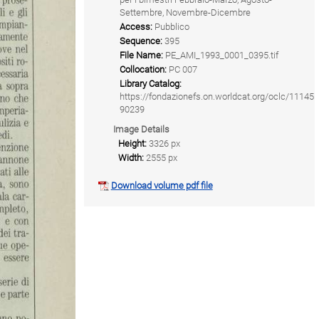
Settembre, Novembre-Dicembre
Access:
Pubblico
Sequence:
395
File Name:
PE_AMI_1993_0001_0395.tif
Collocation:
PC 007
Library Catalog:
https://fondazionefs.on.worldcat.org/oclc/11145
90239
Image Details
Height:
3326 px
Width:
2555 px
Download volume pdf file