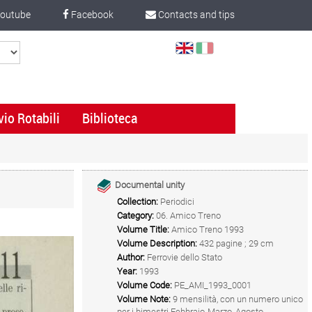
outube
Facebook
Contacts and tips
Select
Language
vio Rotabili
Biblioteca
Documental unity
Collection:
Periodici
Category:
06. Amico Treno
Volume Title:
Amico Treno 1993
Volume Description:
432 pagine ; 29 cm
Author:
Ferrovie dello Stato
Year:
1993
Volume Code:
PE_AMI_1993_0001
Volume Note:
9 mensilità, con un numero unico
per i bimestri Febbraio-Marzo, Agosto-