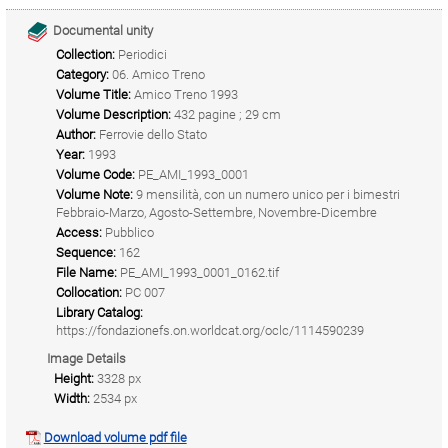
Documental unity
Collection:
Periodici
Category:
06. Amico Treno
Volume Title:
Amico Treno 1993
Volume Description:
432 pagine ; 29 cm
Author:
Ferrovie dello Stato
Year:
1993
Volume Code:
PE_AMI_1993_0001
Volume Note:
9 mensilità, con un numero unico per i bimestri
Febbraio-Marzo, Agosto-Settembre, Novembre-Dicembre
Access:
Pubblico
Sequence:
162
File Name:
PE_AMI_1993_0001_0162.tif
Collocation:
PC 007
Library Catalog:
https://fondazionefs.on.worldcat.org/oclc/1114590239
Image Details
Height:
3328 px
Width:
2534 px
Download volume pdf file