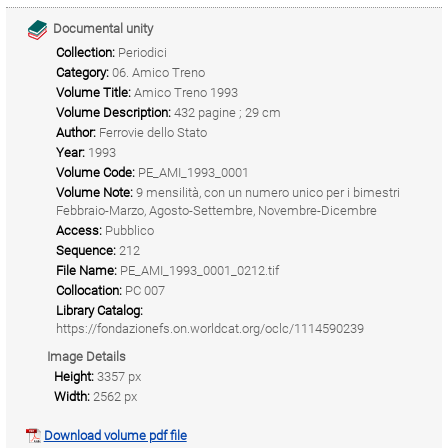
Documental unity
Collection:
Periodici
Category:
06. Amico Treno
Volume Title:
Amico Treno 1993
Volume Description:
432 pagine ; 29 cm
Author:
Ferrovie dello Stato
Year:
1993
Volume Code:
PE_AMI_1993_0001
Volume Note:
9 mensilità, con un numero unico per i bimestri
Febbraio-Marzo, Agosto-Settembre, Novembre-Dicembre
Access:
Pubblico
Sequence:
212
File Name:
PE_AMI_1993_0001_0212.tif
Collocation:
PC 007
Library Catalog:
https://fondazionefs.on.worldcat.org/oclc/1114590239
Image Details
Height:
3357 px
Width:
2562 px
Download volume pdf file