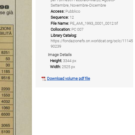
Settembre, Novembre-Dicembre
Access:
Pubblico
Sequence:
12
File Name:
PE_AMI_1993_0001_0012.tif
Collocation:
PC 007
Library Catalog:
https://fondazionefs.on.worldcat.org/oclc/11145
90239
Image Details
Height:
3344 px
Width:
2525 px
Download volume pdf file