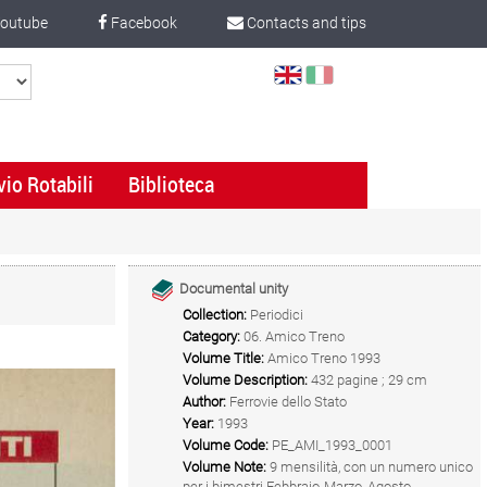
outube
Facebook
Contacts and tips
Select
Language
vio Rotabili
Biblioteca
Documental unity
Collection:
Periodici
Category:
06. Amico Treno
Volume Title:
Amico Treno 1993
Volume Description:
432 pagine ; 29 cm
Author:
Ferrovie dello Stato
Year:
1993
Volume Code:
PE_AMI_1993_0001
Volume Note:
9 mensilità, con un numero unico
per i bimestri Febbraio-Marzo, Agosto-