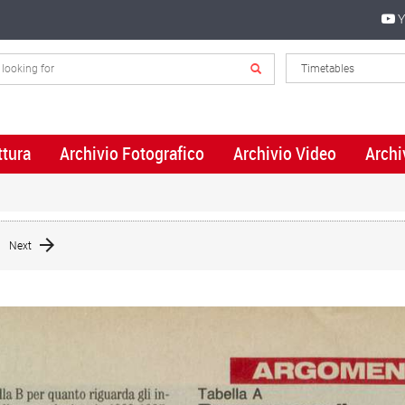
Y
ttura
Archivio Fotografico
Archivio Video
Archi
Next