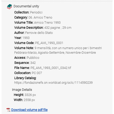
Documental unity
Collection:
Periodici
Category:
06. Amico Treno
Volume Title:
Amico Treno 1993
Volume Description:
432 pagine ; 29 cm
Author:
Ferrovie dello Stato
Year:
1993
Volume Code:
PE_AMI_1993_0001
Volume Note:
9 mensilità, con un numero unico per i bimestri
Febbraio-Marzo, Agosto-Settembre, Novembre-Dicembre
Access:
Pubblico
Sequence:
342
File Name:
PE_AMI_1993_0001_0342.tif
Collocation:
PC 007
Library Catalog:
https://fondazionefs.on.worldcat.org/oclc/1114590239
Image Details
Height:
3326 px
Width:
2558 px
Download volume pdf file