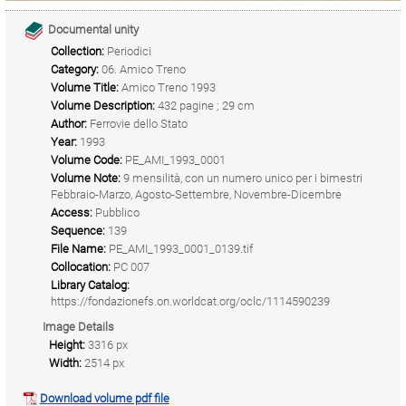
Documental unity
Collection:
Periodici
Category:
06. Amico Treno
Volume Title:
Amico Treno 1993
Volume Description:
432 pagine ; 29 cm
Author:
Ferrovie dello Stato
Year:
1993
Volume Code:
PE_AMI_1993_0001
Volume Note:
9 mensilità, con un numero unico per i bimestri
Febbraio-Marzo, Agosto-Settembre, Novembre-Dicembre
Access:
Pubblico
Sequence:
139
File Name:
PE_AMI_1993_0001_0139.tif
Collocation:
PC 007
Library Catalog:
https://fondazionefs.on.worldcat.org/oclc/1114590239
Image Details
Height:
3316 px
Width:
2514 px
Download volume pdf file