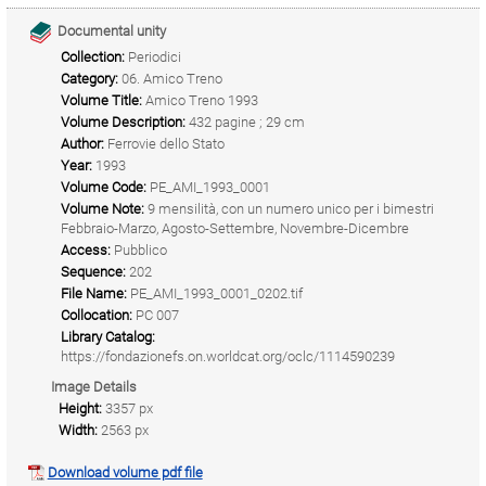
Documental unity
Collection:
Periodici
Category:
06. Amico Treno
Volume Title:
Amico Treno 1993
Volume Description:
432 pagine ; 29 cm
Author:
Ferrovie dello Stato
Year:
1993
Volume Code:
PE_AMI_1993_0001
Volume Note:
9 mensilità, con un numero unico per i bimestri
Febbraio-Marzo, Agosto-Settembre, Novembre-Dicembre
Access:
Pubblico
Sequence:
202
File Name:
PE_AMI_1993_0001_0202.tif
Collocation:
PC 007
Library Catalog:
https://fondazionefs.on.worldcat.org/oclc/1114590239
Image Details
Height:
3357 px
Width:
2563 px
Download volume pdf file