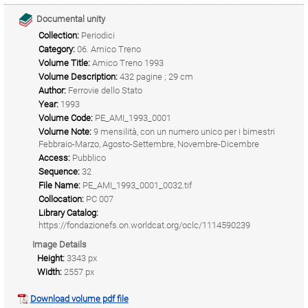
Documental unity
Collection:
Periodici
Category:
06. Amico Treno
Volume Title:
Amico Treno 1993
Volume Description:
432 pagine ; 29 cm
Author:
Ferrovie dello Stato
Year:
1993
Volume Code:
PE_AMI_1993_0001
Volume Note:
9 mensilità, con un numero unico per i bimestri
Febbraio-Marzo, Agosto-Settembre, Novembre-Dicembre
Access:
Pubblico
Sequence:
32
File Name:
PE_AMI_1993_0001_0032.tif
Collocation:
PC 007
Library Catalog:
https://fondazionefs.on.worldcat.org/oclc/1114590239
Image Details
Height:
3343 px
Width:
2557 px
Download volume pdf file