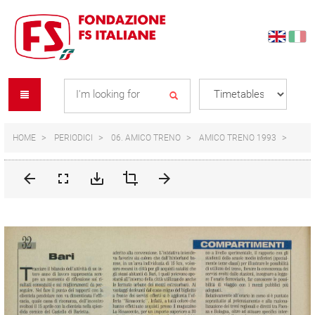
Skip
Skip
to
to
content
navigation
Se
menu
L
HOME
PERIODICI
06. AMICO TRENO
AMICO TRENO 1993