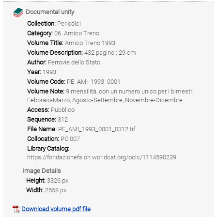
Documental unity
Collection:
Periodici
Category:
06. Amico Treno
Volume Title:
Amico Treno 1993
Volume Description:
432 pagine ; 29 cm
Author:
Ferrovie dello Stato
Year:
1993
Volume Code:
PE_AMI_1993_0001
Volume Note:
9 mensilità, con un numero unico per i bimestri
Febbraio-Marzo, Agosto-Settembre, Novembre-Dicembre
Access:
Pubblico
Sequence:
312
File Name:
PE_AMI_1993_0001_0312.tif
Collocation:
PC 007
Library Catalog:
https://fondazionefs.on.worldcat.org/oclc/1114590239
Image Details
Height:
3326 px
Width:
2558 px
Download volume pdf file