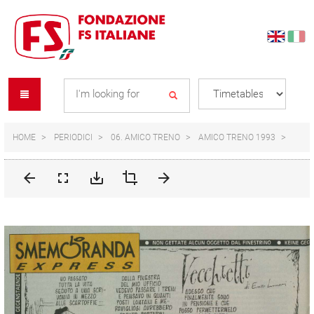
Skip
Skip
to
to
content
navigation
Se
menu
L
HOME
PERIODICI
06. AMICO TRENO
AMICO TRENO 1993