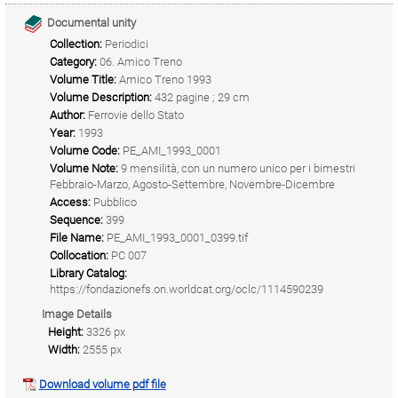
Documental unity
Collection:
Periodici
Category:
06. Amico Treno
Volume Title:
Amico Treno 1993
Volume Description:
432 pagine ; 29 cm
Author:
Ferrovie dello Stato
Year:
1993
Volume Code:
PE_AMI_1993_0001
Volume Note:
9 mensilità, con un numero unico per i bimestri
Febbraio-Marzo, Agosto-Settembre, Novembre-Dicembre
Access:
Pubblico
Sequence:
399
File Name:
PE_AMI_1993_0001_0399.tif
Collocation:
PC 007
Library Catalog:
https://fondazionefs.on.worldcat.org/oclc/1114590239
Image Details
Height:
3326 px
Width:
2555 px
Download volume pdf file