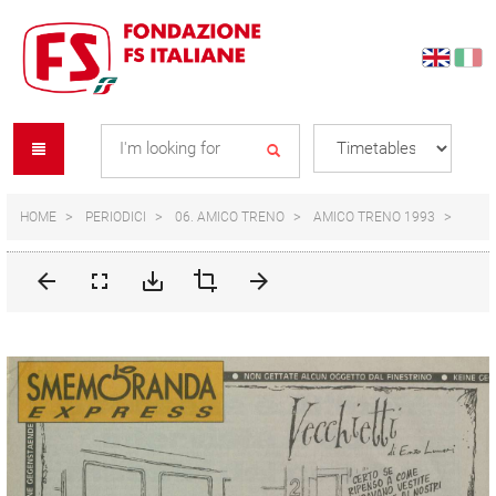
Skip
Skip
to
to
content
navigation
Se
menu
L
HOME
PERIODICI
06. AMICO TRENO
AMICO TRENO 1993