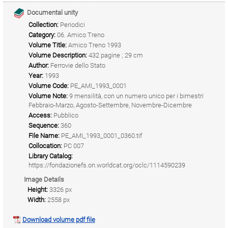
Documental unity
Collection:
Periodici
Category:
06. Amico Treno
Volume Title:
Amico Treno 1993
Volume Description:
432 pagine ; 29 cm
Author:
Ferrovie dello Stato
Year:
1993
Volume Code:
PE_AMI_1993_0001
Volume Note:
9 mensilità, con un numero unico per i bimestri
Febbraio-Marzo, Agosto-Settembre, Novembre-Dicembre
Access:
Pubblico
Sequence:
360
File Name:
PE_AMI_1993_0001_0360.tif
Collocation:
PC 007
Library Catalog:
https://fondazionefs.on.worldcat.org/oclc/1114590239
Image Details
Height:
3326 px
Width:
2558 px
Download volume pdf file