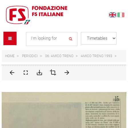
Skip
Skip
to
to
content
navigation
Se
menu
L
HOME
PERIODICI
06. AMICO TRENO
AMICO TRENO 1993