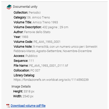
Documental unity
Collection:
Periodici
Category:
06. Amico Treno
Volume Title:
Amico Treno 1993
Volume Description:
432 pagine ; 29 cm
Author:
Ferrovie dello Stato
Year:
1993
Volume Code:
PE_AMI_1993_0001
Volume Note:
9 mensilità, con un numero unico per i bimestri
Febbraio-Marzo, Agosto-Settembre, Novembre-Dicembre
Access:
Pubblico
Sequence:
111
File Name:
PE_AMI_1993_0001_0111.tif
Collocation:
PC 007
Library Catalog:
https://fondazionefs.on.worldcat.org/oclc/1114590239
Image Details
Height:
3318 px
Width:
2540 px
Download volume pdf file