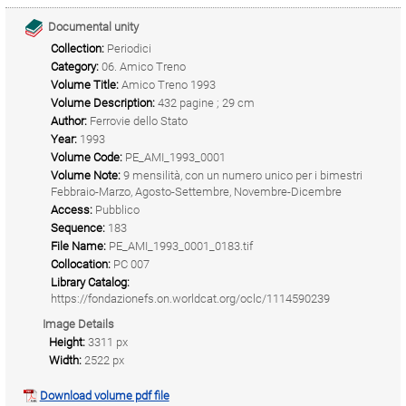
Documental unity
Collection:
Periodici
Category:
06. Amico Treno
Volume Title:
Amico Treno 1993
Volume Description:
432 pagine ; 29 cm
Author:
Ferrovie dello Stato
Year:
1993
Volume Code:
PE_AMI_1993_0001
Volume Note:
9 mensilità, con un numero unico per i bimestri
Febbraio-Marzo, Agosto-Settembre, Novembre-Dicembre
Access:
Pubblico
Sequence:
183
File Name:
PE_AMI_1993_0001_0183.tif
Collocation:
PC 007
Library Catalog:
https://fondazionefs.on.worldcat.org/oclc/1114590239
Image Details
Height:
3311 px
Width:
2522 px
Download volume pdf file