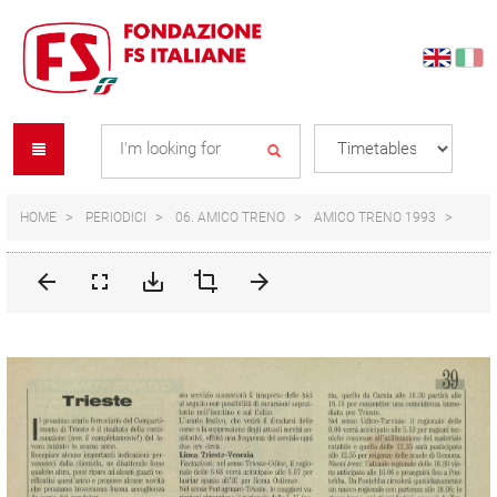
Skip
Skip
to
to
content
navigation
Se
menu
L
HOME
PERIODICI
06. AMICO TRENO
AMICO TRENO 1993