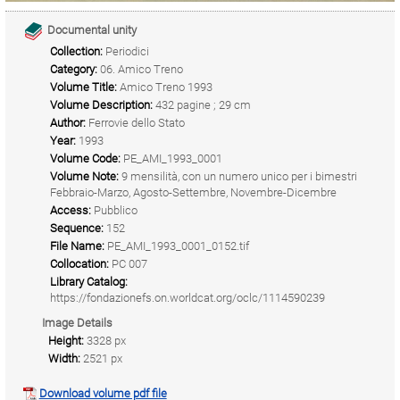
Documental unity
Collection:
Periodici
Category:
06. Amico Treno
Volume Title:
Amico Treno 1993
Volume Description:
432 pagine ; 29 cm
Author:
Ferrovie dello Stato
Year:
1993
Volume Code:
PE_AMI_1993_0001
Volume Note:
9 mensilità, con un numero unico per i bimestri
Febbraio-Marzo, Agosto-Settembre, Novembre-Dicembre
Access:
Pubblico
Sequence:
152
File Name:
PE_AMI_1993_0001_0152.tif
Collocation:
PC 007
Library Catalog:
https://fondazionefs.on.worldcat.org/oclc/1114590239
Image Details
Height:
3328 px
Width:
2521 px
Download volume pdf file