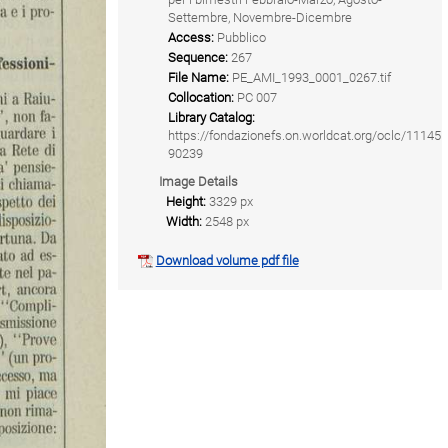
Settembre, Novembre-Dicembre
Access:
Pubblico
Sequence:
267
File Name:
PE_AMI_1993_0001_0267.tif
Collocation:
PC 007
Library Catalog:
https://fondazionefs.on.worldcat.org/oclc/11145
90239
Image Details
Height:
3329 px
Width:
2548 px
Download volume pdf file