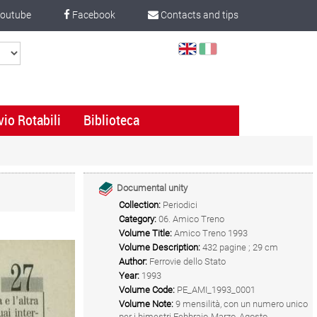
outube
Facebook
Contacts and tips
Select
Language
vio Rotabili
Biblioteca
Documental unity
Collection:
Periodici
Category:
06. Amico Treno
Volume Title:
Amico Treno 1993
Volume Description:
432 pagine ; 29 cm
Author:
Ferrovie dello Stato
Year:
1993
Volume Code:
PE_AMI_1993_0001
Volume Note:
9 mensilità, con un numero unico
per i bimestri Febbraio-Marzo, Agosto-