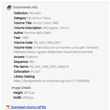
Documental unity
Collection:
Periodici
Category:
06. Amico Treno
Volume Title:
Amico Treno 1993
Volume Description:
432 pagine ; 29 cm
Author:
Ferrovie dello Stato
Year:
1993
Volume Code:
PE_AMI_1993_0001
Volume Note:
9 mensilità, con un numero unico per i bimestri
Febbraio-Marzo, Agosto-Settembre, Novembre-Dicembre
Access:
Pubblico
Sequence:
362
File Name:
PE_AMI_1993_0001_0362.tif
Collocation:
PC 007
Library Catalog:
https://fondazionefs.on.worldcat.org/oclc/1114590239
Image Details
Height:
3315 px
Width:
2526 px
Download volume pdf file