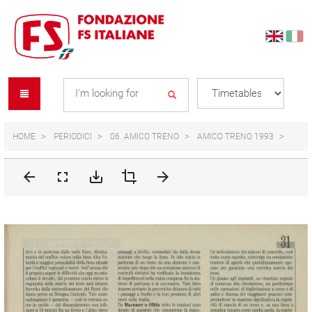
Skip
Skip
to
to
content
navigation
Se
menu
L
HOME
PERIODICI
06. AMICO TRENO
AMICO TRENO 1993