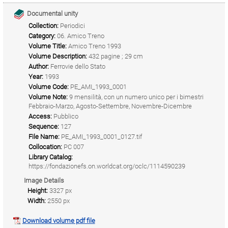
Documental unity
Collection:
Periodici
Category:
06. Amico Treno
Volume Title:
Amico Treno 1993
Volume Description:
432 pagine ; 29 cm
Author:
Ferrovie dello Stato
Year:
1993
Volume Code:
PE_AMI_1993_0001
Volume Note:
9 mensilità, con un numero unico per i bimestri
Febbraio-Marzo, Agosto-Settembre, Novembre-Dicembre
Access:
Pubblico
Sequence:
127
File Name:
PE_AMI_1993_0001_0127.tif
Collocation:
PC 007
Library Catalog:
https://fondazionefs.on.worldcat.org/oclc/1114590239
Image Details
Height:
3327 px
Width:
2550 px
Download volume pdf file