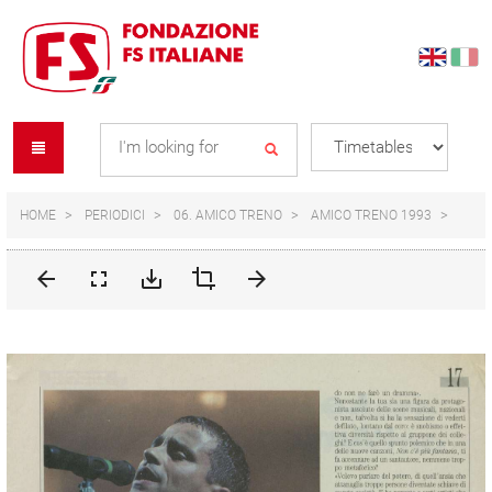
Skip
Skip
to
to
content
navigation
Se
menu
L
HOME
PERIODICI
06. AMICO TRENO
AMICO TRENO 1993