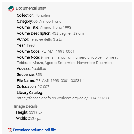
Documental unity
Collection:
Periodici
Category:
06. Amico Treno
Volume Title:
Amico Treno 1993
Volume Description:
432 pagine ; 29 cm
Author:
Ferrovie dello Stato
Year:
1993
Volume Code:
PE_AMI_1993_0001
Volume Note:
9 mensilità, con un numero unico per i bimestri
Febbraio-Marzo, Agosto-Settembre, Novembre-Dicembre
Access:
Pubblico
Sequence:
353
File Name:
PE_AMI_1993_0001_0353.tif
Collocation:
PC 007
Library Catalog:
https://fondazionefs.on.worldcat.org/oclc/1114590239
Image Details
Height:
3319 px
Width:
2537 px
Download volume pdf file