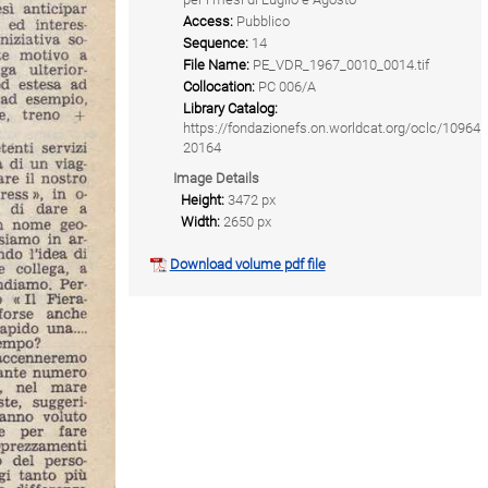
Access:
Pubblico
Sequence:
14
File Name:
PE_VDR_1967_0010_0014.tif
Collocation:
PC 006/A
Library Catalog:
https://fondazionefs.on.worldcat.org/oclc/10964
20164
Image Details
Height:
3472 px
Width:
2650 px
Download volume pdf file