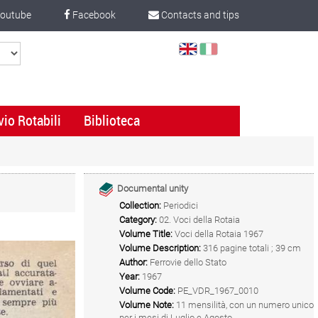
outube
Facebook
Contacts and tips
Select
Language
vio Rotabili
Biblioteca
Documental unity
Collection:
Periodici
Category:
02. Voci della Rotaia
Volume Title:
Voci della Rotaia 1967
Volume Description:
316 pagine totali ; 39 cm
Author:
Ferrovie dello Stato
Year:
1967
Volume Code:
PE_VDR_1967_0010
Volume Note:
11 mensilità, con un numero unico
per i mesi di Luglio e Agosto