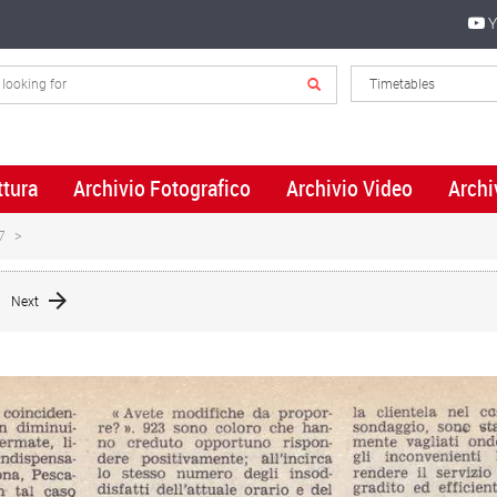
Y
ttura
Archivio Fotografico
Archivio Video
Archi
7
Next