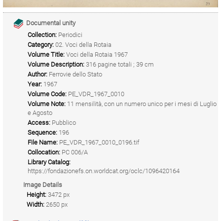
Documental unity
Collection:
Periodici
Category:
02. Voci della Rotaia
Volume Title:
Voci della Rotaia 1967
Volume Description:
316 pagine totali ; 39 cm
Author:
Ferrovie dello Stato
Year:
1967
Volume Code:
PE_VDR_1967_0010
Volume Note:
11 mensilità, con un numero unico per i mesi di Luglio
e Agosto
Access:
Pubblico
Sequence:
196
File Name:
PE_VDR_1967_0010_0196.tif
Collocation:
PC 006/A
Library Catalog:
https://fondazionefs.on.worldcat.org/oclc/1096420164
Image Details
Height:
3472 px
Width:
2650 px