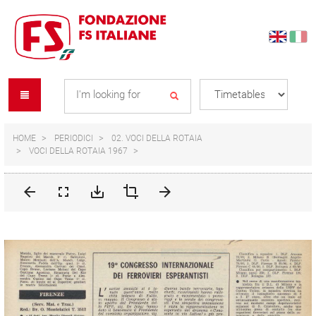
Skip
Skip
to
to
content
navigation
Se
menu
L
HOME
PERIODICI
02. VOCI DELLA ROTAIA
VOCI DELLA ROTAIA 1967