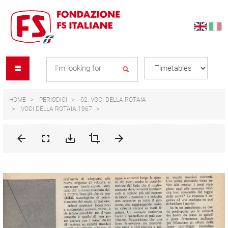
Skip
Skip
to
to
content
navigation
Se
menu
L
HOME
PERIODICI
02. VOCI DELLA ROTAIA
VOCI DELLA ROTAIA 1967