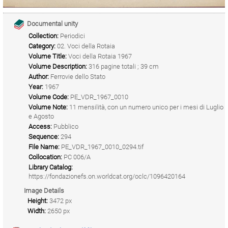
Documental unity
Collection:
Periodici
Category:
02. Voci della Rotaia
Volume Title:
Voci della Rotaia 1967
Volume Description:
316 pagine totali ; 39 cm
Author:
Ferrovie dello Stato
Year:
1967
Volume Code:
PE_VDR_1967_0010
Volume Note:
11 mensilità, con un numero unico per i mesi di Luglio
e Agosto
Access:
Pubblico
Sequence:
294
File Name:
PE_VDR_1967_0010_0294.tif
Collocation:
PC 006/A
Library Catalog:
https://fondazionefs.on.worldcat.org/oclc/1096420164
Image Details
Height:
3472 px
Width:
2650 px