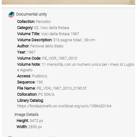
Documental unity
Collection:
Periodici
Category:
02. Voci della Rotaia
Volume Title:
Voci della Rotaia 1967
Volume Description:
316 pagine totali ; 39 cm
Author:
Ferrovie dello Stato
Year:
1967
Volume Code:
PE_VDR_1967_0010
Volume Note:
11 mensilità, con un numero unico per i mesi di Luglio
e Agosto
Access:
Pubblico
Sequence:
190
File Name:
PE_VDR_1967_0010_0190.tif
Collocation:
PC 006/A
Library Catalog:
https://fondazionefs.on.worldcat.org/oclc/1096420164
Image Details
Height:
3472 px
Width:
2650 px