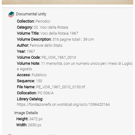
Documental unity
Collection:
Periodici
Category:
02. Voci della Rotaia
Volume Title:
Voci della Rotaia 1967
Volume Description:
316 pagine totali ; 39 cm
Author:
Ferrovie dello Stato
Year:
1967
Volume Code:
PE_VDR_1967_0010
Volume Note:
11 mensilità, con un numero unico per i mesi di Luglio
e Agosto
Access:
Pubblico
Sequence:
150
File Name:
PE_VDR_1967_0010_0150.tif
Collocation:
PC 006/A
Library Catalog:
https://fondazionefs.on.worldcat.org/oclc/1096420164
Image Details
Height:
3472 px
Width:
2650 px