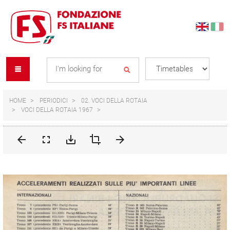
Skip
Skip
to
to
content
navigation
Se
menu
L
HOME
PERIODICI
02. VOCI DELLA ROTAIA
VOCI DELLA ROTAIA 1967