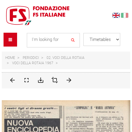
Skip
Skip
to
to
content
navigation
Se
menu
L
HOME
PERIODICI
02. VOCI DELLA ROTAIA
VOCI DELLA ROTAIA 1967