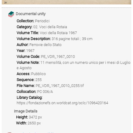
Documental unity
Collection:
Periodici
Category:
02. Voci della Rotaia
Volume Title:
Voci della Rotaia 1967
Volume Description:
316 pagine totali ; 39 cm
Author:
Ferrovie dello Stato
Year:
1967
Volume Code:
PE_VDR_1967_0010
Volume Note:
11 mensilità, con un numero unico per i mesi di Luglio
e Agosto
Access:
Pubblico
Sequence:
255
File Name:
PE_VDR_1967_0010_0255.tif
Collocation:
PC 006/A
Library Catalog:
https://fondazionefs.on.worldcat.org/oclc/1096420164
Image Details
Height:
3472 px
Width:
2650 px