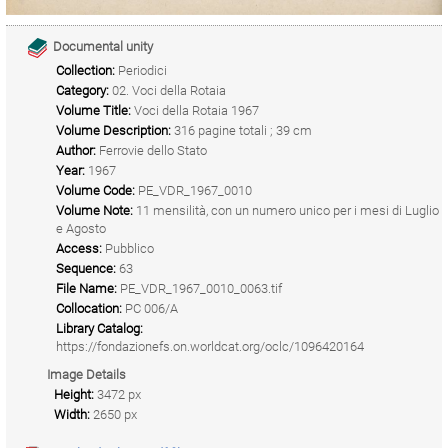
Documental unity
Collection:
Periodici
Category:
02. Voci della Rotaia
Volume Title:
Voci della Rotaia 1967
Volume Description:
316 pagine totali ; 39 cm
Author:
Ferrovie dello Stato
Year:
1967
Volume Code:
PE_VDR_1967_0010
Volume Note:
11 mensilità, con un numero unico per i mesi di Luglio
e Agosto
Access:
Pubblico
Sequence:
63
File Name:
PE_VDR_1967_0010_0063.tif
Collocation:
PC 006/A
Library Catalog:
https://fondazionefs.on.worldcat.org/oclc/1096420164
Image Details
Height:
3472 px
Width:
2650 px