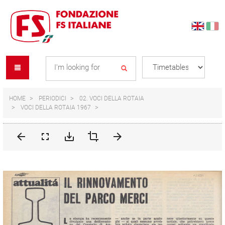
Skip
Skip
to
to
content
navigation
Se
menu
L
HOME
PERIODICI
02. VOCI DELLA ROTAIA
VOCI DELLA ROTAIA 1967