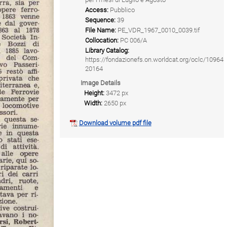
Access:
Pubblico
Sequence:
39
File Name:
PE_VDR_1967_0010_0039.tif
Collocation:
PC 006/A
Library Catalog:
https://fondazionefs.on.worldcat.org/oclc/10964
20164
Image Details
Height:
3472 px
Width:
2650 px
Download volume pdf file