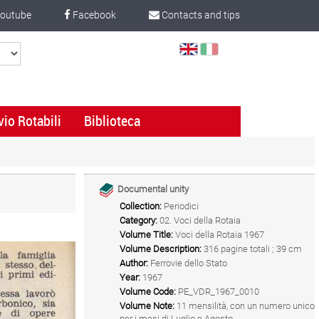
outube
Facebook
Contacts and tips
Select
Language
vio Rotabili
Biblioteca
Documental unity
Collection:
Periodici
Category:
02. Voci della Rotaia
Volume Title:
Voci della Rotaia 1967
Volume Description:
316 pagine totali ; 39 cm
Author:
Ferrovie dello Stato
Year:
1967
Volume Code:
PE_VDR_1967_0010
Volume Note:
11 mensilità, con un numero unico
per i mesi di Luglio e Agosto