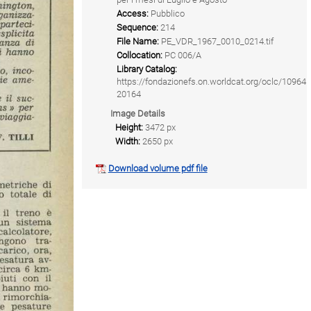
Access:
Pubblico
Sequence:
214
File Name:
PE_VDR_1967_0010_0214.tif
Collocation:
PC 006/A
Library Catalog:
https://fondazionefs.on.worldcat.org/oclc/10964
20164
Image Details
Height:
3472 px
Width:
2650 px
Download volume pdf file