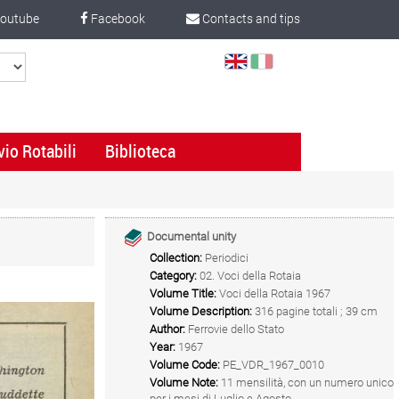
outube
Facebook
Contacts and tips
Select
Language
vio Rotabili
Biblioteca
Documental unity
Collection:
Periodici
Category:
02. Voci della Rotaia
Volume Title:
Voci della Rotaia 1967
Volume Description:
316 pagine totali ; 39 cm
Author:
Ferrovie dello Stato
Year:
1967
Volume Code:
PE_VDR_1967_0010
Volume Note:
11 mensilità, con un numero unico
per i mesi di Luglio e Agosto