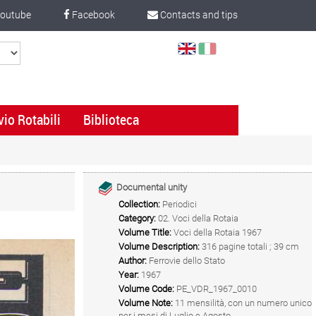
outube
Facebook
Contacts and tips
Select
Language
vio Rotabili
Biblioteca
Documental unity
Collection:
Periodici
Category:
02. Voci della Rotaia
Volume Title:
Voci della Rotaia 1967
Volume Description:
316 pagine totali ; 39 cm
Author:
Ferrovie dello Stato
Year:
1967
Volume Code:
PE_VDR_1967_0010
Volume Note:
11 mensilità, con un numero unico
per i mesi di Luglio e Agosto