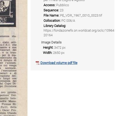
Access:
Pubblico
Sequence:
23
File Name:
PE_VDR_1967_0010_0023.tif
Collocation:
PC 006/A
Library Catalog:
https://fondazionefs.on.worldcat.org/oclc/10964
20164
Image Details
Height:
3472 px
Width:
2650 px
Download volume pdf file