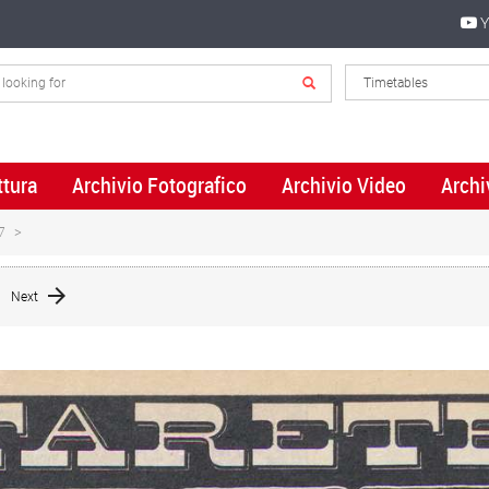
Y
ttura
Archivio Fotografico
Archivio Video
Archi
7
Next