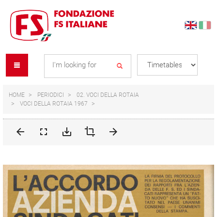
Skip
Skip
to
to
content
navigation
Se
menu
L
HOME
PERIODICI
02. VOCI DELLA ROTAIA
VOCI DELLA ROTAIA 1967