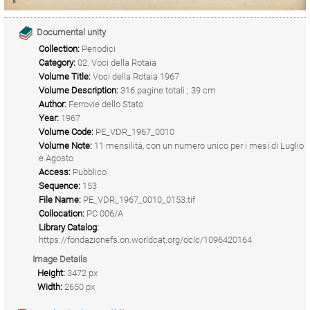
Documental unity
Collection:
Periodici
Category:
02. Voci della Rotaia
Volume Title:
Voci della Rotaia 1967
Volume Description:
316 pagine totali ; 39 cm
Author:
Ferrovie dello Stato
Year:
1967
Volume Code:
PE_VDR_1967_0010
Volume Note:
11 mensilità, con un numero unico per i mesi di Luglio
e Agosto
Access:
Pubblico
Sequence:
153
File Name:
PE_VDR_1967_0010_0153.tif
Collocation:
PC 006/A
Library Catalog:
https://fondazionefs.on.worldcat.org/oclc/1096420164
Image Details
Height:
3472 px
Width:
2650 px