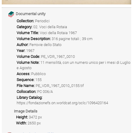
Documental unity
Collection:
Periodici
Category:
02. Voci della Rotaia
Volume Title:
Voci della Rotaia 1967
Volume Description:
316 pagine totali ; 39 cm
Author:
Ferrovie dello Stato
Year:
1967
Volume Code:
PE_VDR_1967_0010
Volume Note:
11 mensilità, con un numero unico per i mesi di Luglio
e Agosto
Access:
Pubblico
Sequence:
155
File Name:
PE_VDR_1967_0010_0155.tif
Collocation:
PC 006/A
Library Catalog:
https://fondazionefs.on.worldcat.org/oclc/1096420164
Image Details
Height:
3472 px
Width:
2650 px