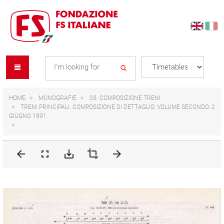
Skip
Skip
to
to
content
navigation
Se
menu
L
HOME
MONOGRAFIE
03. COMPOSIZIONE TRENI
TRENI PRINCIPALI. COMPOSIZIONE DI DETTAGLIO. VOLUME SECONDO. 2
GIUGNO 1991