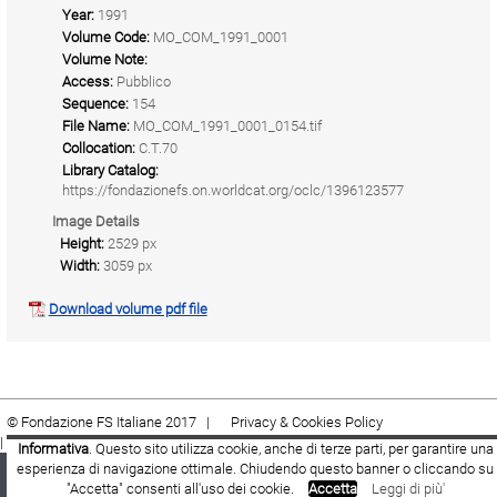
Year:
1991
Volume Code:
MO_COM_1991_0001
Volume Note:
Access:
Pubblico
Sequence:
154
File Name:
MO_COM_1991_0001_0154.tif
Collocation:
C.T.70
Library Catalog:
https://fondazionefs.on.worldcat.org/oclc/1396123577
Image Details
Height:
2529 px
Width:
3059 px
Download volume pdf file
© Fondazione FS Italiane 2017 |
Privacy & Cookies Policy
|
Cookie
|
Termini e condizioni
Informativa
. Questo sito utilizza cookie, anche di terze parti, per garantire una
esperienza di navigazione ottimale. Chiudendo questo banner o cliccando su
Fondazione FS Italiane
Youtube
Facebook
"Accetta" consenti all'uso dei cookie.
Accetta
Leggi di più'