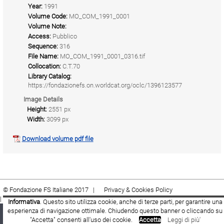
Year:
1991
Volume Code:
MO_COM_1991_0001
Volume Note:
Access:
Pubblico
Sequence:
316
File Name:
MO_COM_1991_0001_0316.tif
Collocation:
C.T.70
Library Catalog:
https://fondazionefs.on.worldcat.org/oclc/1396123577
Image Details
Height:
2551 px
Width:
3099 px
Download volume pdf file
© Fondazione FS Italiane 2017 |
Privacy & Cookies Policy
|
Cookie
|
Termini e condizioni
Informativa
. Questo sito utilizza cookie, anche di terze parti, per garantire una
esperienza di navigazione ottimale. Chiudendo questo banner o cliccando su
Fondazione FS Italiane
Youtube
Facebook
"Accetta" consenti all'uso dei cookie.
Accetta
Leggi di più'