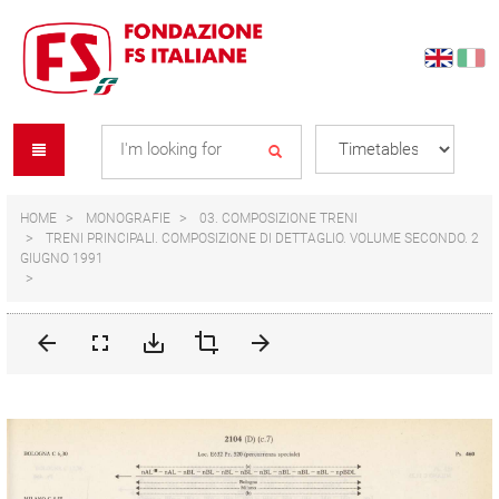
Skip
Skip
to
to
content
navigation
Se
menu
L
HOME
MONOGRAFIE
03. COMPOSIZIONE TRENI
TRENI PRINCIPALI. COMPOSIZIONE DI DETTAGLIO. VOLUME SECONDO. 2
GIUGNO 1991