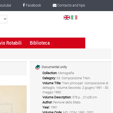
outube
Facebook
Contacts and tips
Select
Language
vio Rotabili
Biblioteca
Documental unity
Collection:
Monografie
Category:
03. Composizione Treni
Volume Title:
Treni principali. Composizione di
dettaglio. Volume Secondo. 2 giugno 1991 - 30
maggio 1992
Volume Description:
378 p. ; 21x28 cm
Author:
Ferrovie dello Stato
Year:
1991
Volume Code:
MO_COM_1991_0001