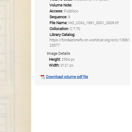
Volume Note:
Access:
Pubblico
Sequence:
9
File Name:
MO_COM_1991_0001_0009.tif
Collocation:
C.T.70
Library Catalog:
https://fondazionefs.on.worldcat.org/oclc/13961
23577
Image Details
Height:
2554 px
Width:
3121 px
Download volume pdf file