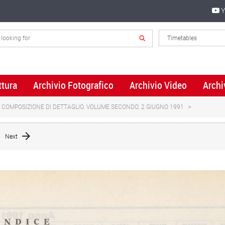
Y
ttura
Archivio Fotografico
Archivio Video
Archi
. COMPOSIZIONE DI DETTAGLIO. VOLUME SECONDO. 2 GIUGNO 1991
Next