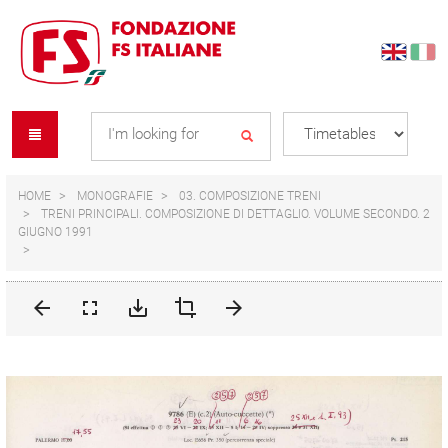
Skip
Skip
to
to
content
navigation
Se
menu
L
HOME
MONOGRAFIE
03. COMPOSIZIONE TRENI
TRENI PRINCIPALI. COMPOSIZIONE DI DETTAGLIO. VOLUME SECONDO. 2
GIUGNO 1991