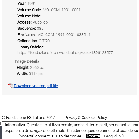
Year:
1991
Volume Code:
MO_COM_1991_0001
Volume Note:
Access:
Pubblico
Sequence:
385
File Name:
MO_COM_1991_0001_0385.tif
Collocation:
C.T.70
Library Catalog:
https://fondazionefs.on.worldcat.org/oclc/1396123577
Image Details
Height:
2560 px
Width:
3114 px
Download volume pdf file
© Fondazione FS Italiane 2017 |
Privacy & Cookies Policy
|
Cookie
|
Termini e condizioni
Informativa
. Questo sito utilizza cookie, anche di terze parti, per garantire una
esperienza di navigazione ottimale. Chiudendo questo banner o cliccando su
Fondazione FS Italiane
Youtube
Facebook
"Accetta" consenti all'uso dei cookie.
Accetta
Leggi di più'