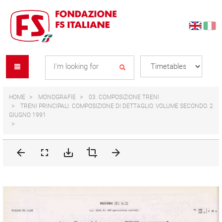
Skip
Skip
to
to
content
navigation
Se
menu
L
HOME
MONOGRAFIE
03. COMPOSIZIONE TRENI
TRENI PRINCIPALI. COMPOSIZIONE DI DETTAGLIO. VOLUME SECONDO. 2
GIUGNO 1991