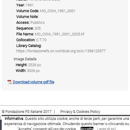
Year:
1991
Volume Code:
MO_COM_1991_0001
Volume Note:
Access:
Pubblico
Sequence:
205
File Name:
MO_COM_1991_0001_0205.tif
Collocation:
C.T.70
Library Catalog:
https://fondazionefs.on.worldcat.org/oclc/1396123577
Image Details
Height:
2526 px
Width:
3026 px
Download volume pdf file
© Fondazione FS Italiane 2017 |
Privacy & Cookies Policy
|
Cookie
|
Termini e condizioni
Informativa
. Questo sito utilizza cookie, anche di terze parti, per garantire una
esperienza di navigazione ottimale. Chiudendo questo banner o cliccando su
Fondazione FS Italiane
Youtube
Facebook
"Accetta" consenti all'uso dei cookie.
Accetta
Leggi di più'